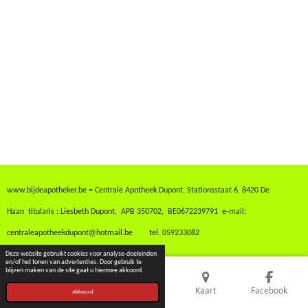
www.bijdeapotheker.be = Centrale Apotheek Dupont, Stationsstaat 6, 8420 De
Haan
titularis : Liesbeth Dupont, A
PB 350702,
BE0672239791 e-mail:
centraleapotheekdupont@hotmail.be tel. 059233082
Deze website gebruikt cookies voor analyse-doeleinden
en/of het tonen van advertenties. Door gebruik te
blijven maken van de site gaat u hiermee akkoord.
E-mailadres
Telefoonnummer
Kaart
Facebook
Akkoord