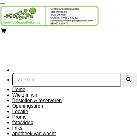
Ga
direct
naar
de
hoofdinhoud
Home
Wie zijn wij
Bestellen & reserveren
Openingsuren
Locatie
Promo
foto/video
links
apotheek van wacht