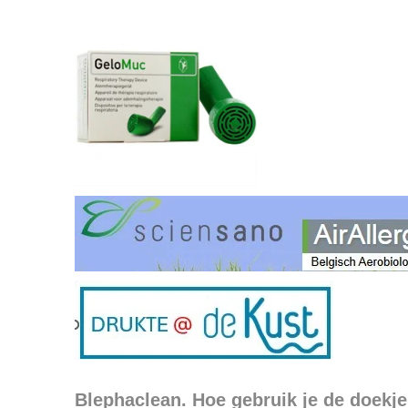
Blephaclean. Hoe gebruik je de doekje