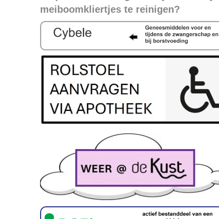
meiboomkliertjes te reinigen?